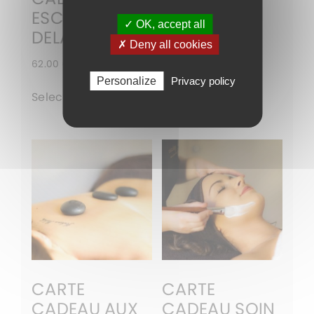
ESCALE DOS
AVEC
✓ OK, accept all
DELASSANTE
GOMMAGE
✗ Deny all cookies
62.00
€
95.00
€
Personalize
Privacy policy
Select options
Select options
CARTE
CARTE
CADEAU AUX
CADEAU SOIN