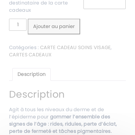
destinataire de la carte
cadeaux
quantité
Ajouter au panier
de
CARTE
CADEAU
Catégories :
CARTE CADEAU SOINS VISAGE
,
AGE
CARTES CADEAUX
SUMMUM
Description
Description
Agit à tous les niveaux du derme et de
l’épiderme pour
gommer l’ensemble des
signes de l’âge : rides, ridules, perte d’éclat,
perte de fermeté et tâches pigmentaires.